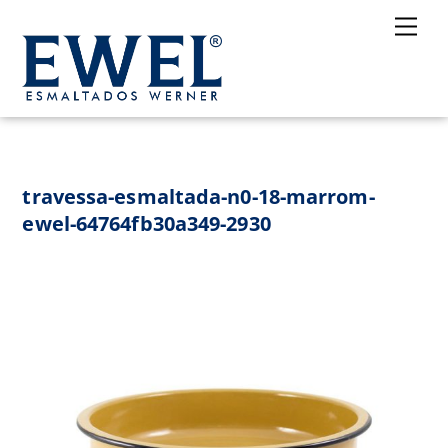
Skip
Me
to
content
travessa-esmaltada-n0-18-marrom-
ewel-64764fb30a349-2930