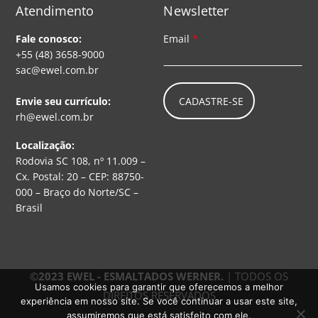
Atendimento
Newsletter
Fale conosco:
Email
*
+55 (48) 3658-9000
sac@ewel.com.br
CADASTRE-SE
Envie seu currículo:
rh@ewel.com.br
Localização:
Rodovia SC 108, nº 11.009 –
Cx. Postal: 20 – CEP: 88750-
000 – Braço do Norte/SC –
Brasil
©2023 EWEL - ESMALTADOS WERNER.
| TODOS OS
Usamos cookies para garantir que oferecemos a melhor
DIREITOS RESERVADOS
experiência em nosso site. Se você continuar a usar este site,
assumiremos que está satisfeito com ele.