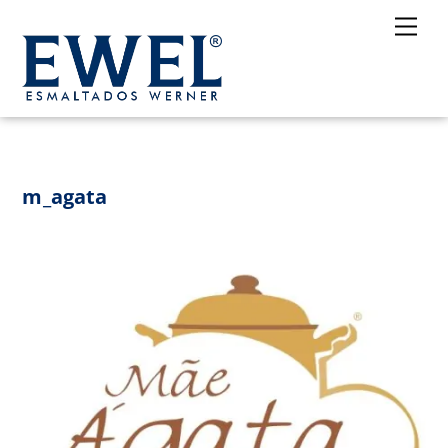
Skip
Me
to
content
m_agata