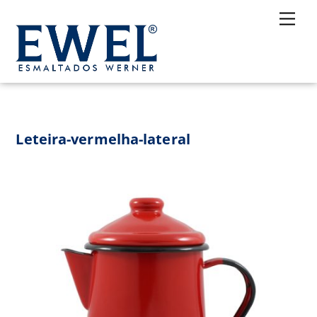
Skip
Me
to
content
Leteira-vermelha-lateral