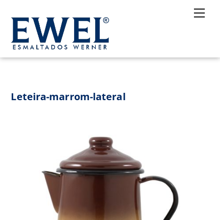
Skip
Me
to
content
Leteira-marrom-lateral