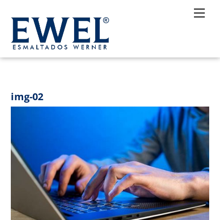
Skip
Me
to
content
img-02