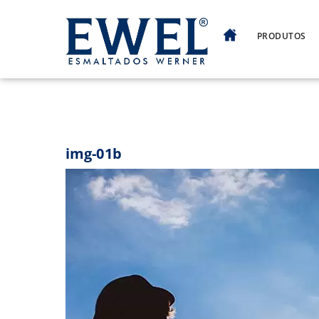
Skip
to
PRODUTOS
content
img-01b