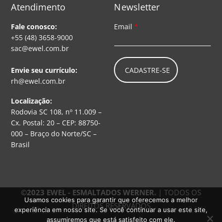
Atendimento
Newsletter
Fale conosco:
Email
*
+55 (48) 3658-9000
sac@ewel.com.br
CADASTRE-SE
Envie seu currículo:
rh@ewel.com.br
Localização:
Rodovia SC 108, nº 11.009 –
Cx. Postal: 20 – CEP: 88750-
000 – Braço do Norte/SC –
Brasil
©2023 EWEL - ESMALTADOS WERNER.
| TODOS OS
Usamos cookies para garantir que oferecemos a melhor
DIREITOS RESERVADOS
experiência em nosso site. Se você continuar a usar este site,
assumiremos que está satisfeito com ele.