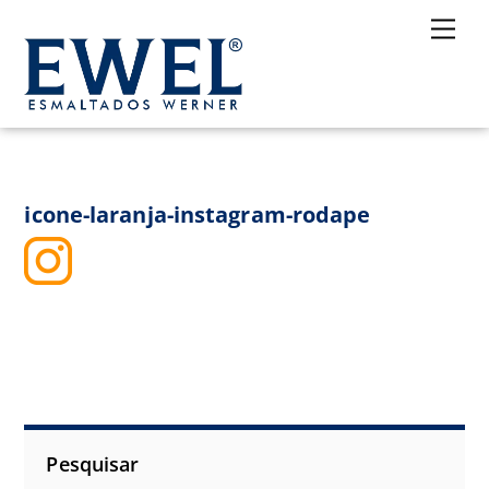
Skip
Me
to
content
icone-laranja-instagram-rodape
Pesquisar