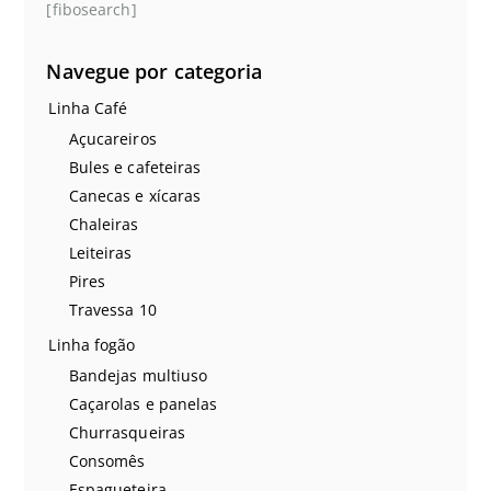
[fibosearch]
Navegue por categoria
Linha Café
Açucareiros
Bules e cafeteiras
Canecas e xícaras
Chaleiras
Leiteiras
Pires
Travessa 10
Linha fogão
Bandejas multiuso
Caçarolas e panelas
Churrasqueiras
Consomês
Espagueteira