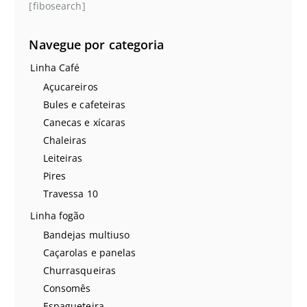
[fibosearch]
Navegue por categoria
Linha Café
Açucareiros
Bules e cafeteiras
Canecas e xícaras
Chaleiras
Leiteiras
Pires
Travessa 10
Linha fogão
Bandejas multiuso
Caçarolas e panelas
Churrasqueiras
Consomês
Espagueteira