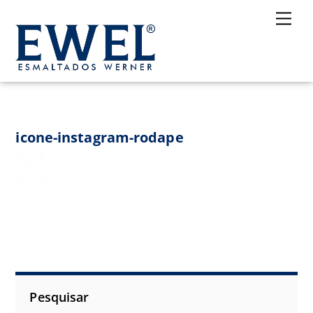
Skip
Me
to
content
icone-instagram-rodape
Pesquisar