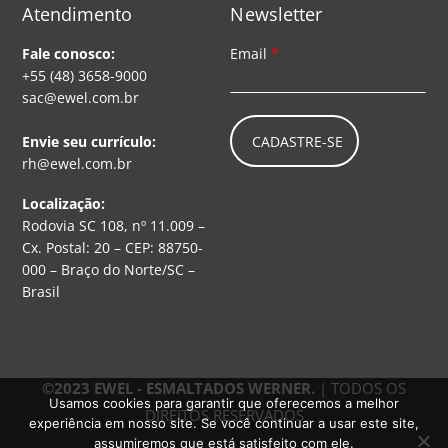
Atendimento
Newsletter
Fale conosco:
Email
*
+55 (48) 3658-9000
sac@ewel.com.br
CADASTRE-SE
Envie seu currículo:
rh@ewel.com.br
Localização:
Rodovia SC 108, nº 11.009 –
Cx. Postal: 20 – CEP: 88750-
000 – Braço do Norte/SC –
Brasil
©2023 EWEL - ESMALTADOS WERNER.
| TODOS OS
Usamos cookies para garantir que oferecemos a melhor
DIREITOS RESERVADOS
experiência em nosso site. Se você continuar a usar este site,
assumiremos que está satisfeito com ele.