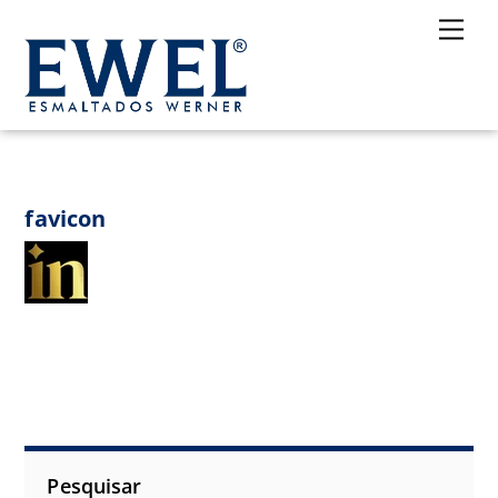
Skip
Me
to
content
favicon
Pesquisar