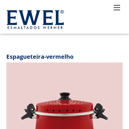
Skip
Me
to
content
Espagueteira-vermelho