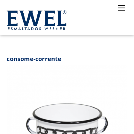
Skip
Me
to
content
consome-corrente