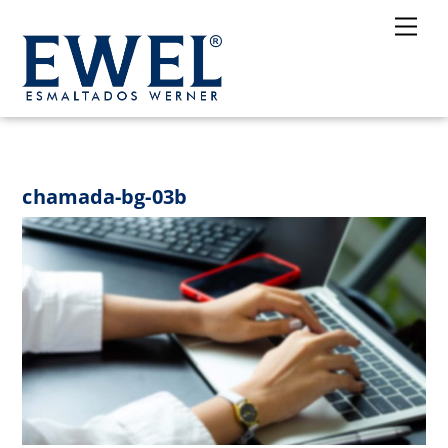
Skip
Me
to
content
chamada-bg-03b