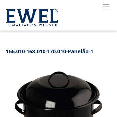
Skip
Me
to
content
166.010-168.010-170.010-Panelão-1