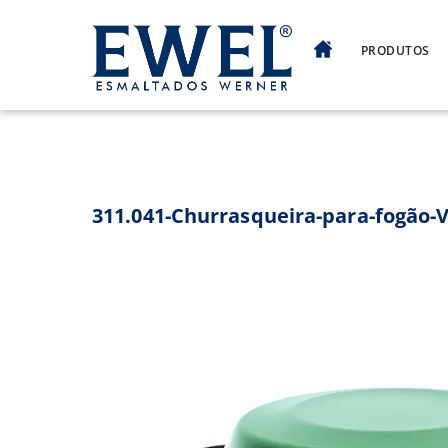
Skip
to
PRODUTOS
content
311.041-Churrasqueira-para-fogão-