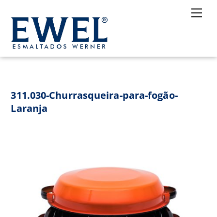
Skip
Me
to
content
311.030-Churrasqueira-para-fogão-
Laranja