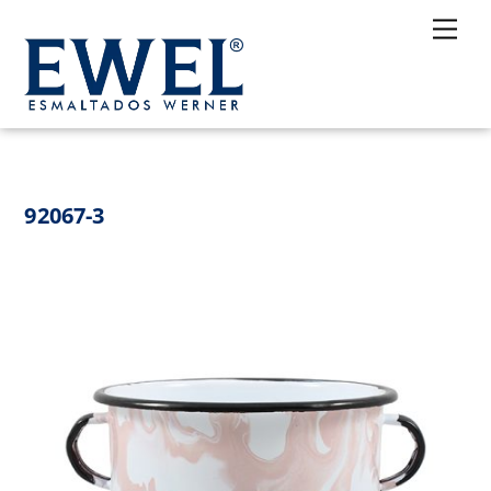
Skip
Me
to
content
92067-3