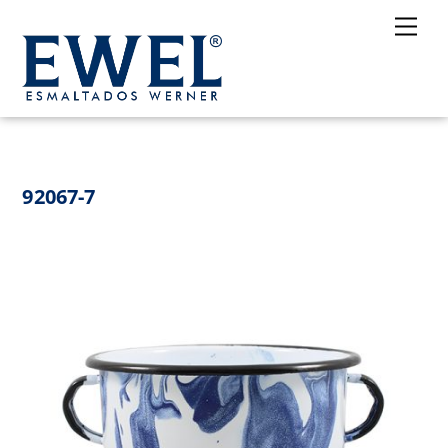
Skip
Me
to
content
92067-7