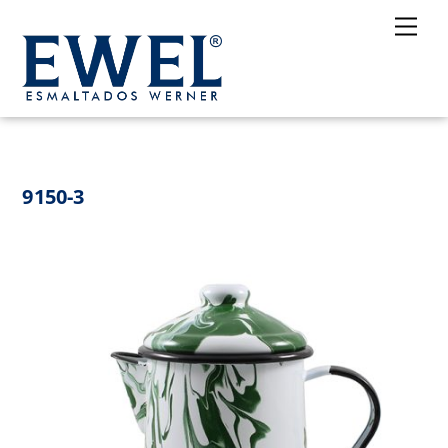
Skip
Me
to
content
9150-3