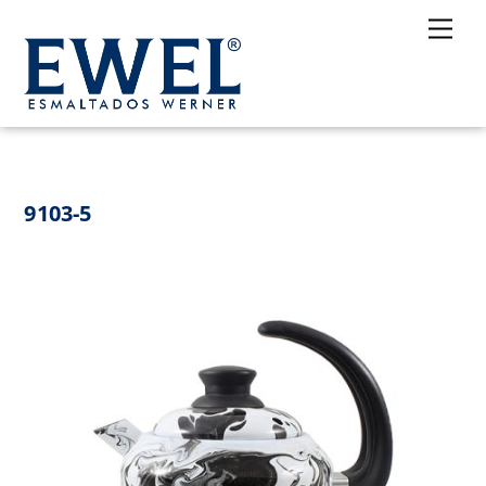
Skip
Me
to
content
9103-5