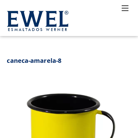
Skip
Me
to
content
caneca-amarela-8