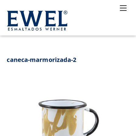
Skip
Me
to
content
caneca-marmorizada-2