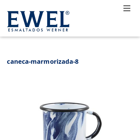
Skip
Me
to
content
caneca-marmorizada-8