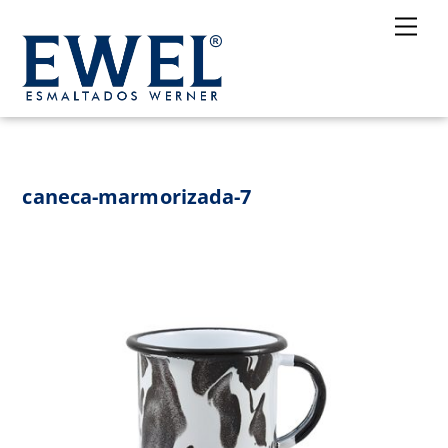
Skip
Me
to
content
caneca-marmorizada-7