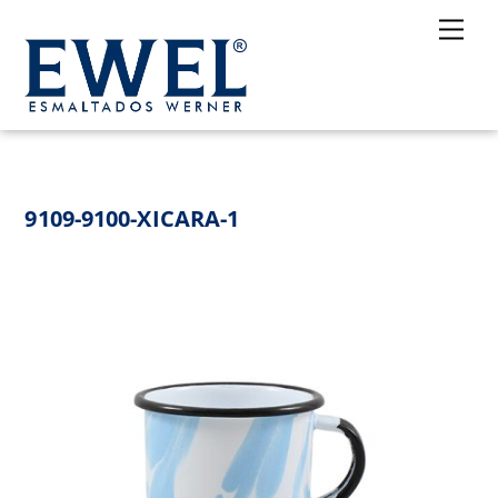
Skip
Me
to
content
9109-9100-XICARA-1