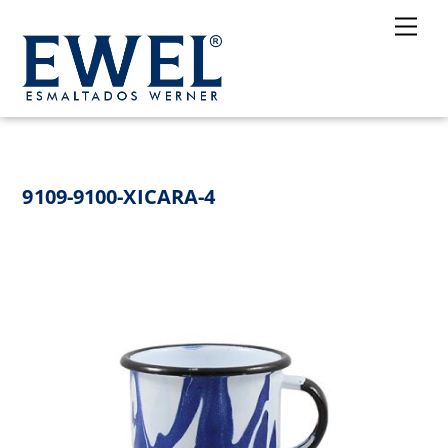
Skip
Me
to
content
9109-9100-XICARA-4