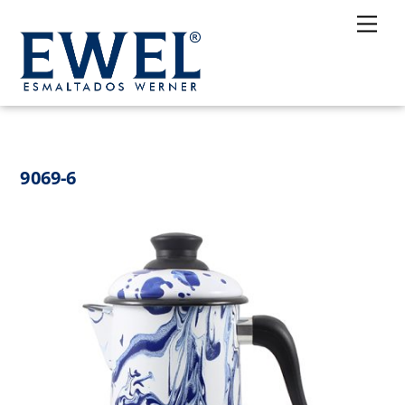
Skip
Me
to
content
9069-6