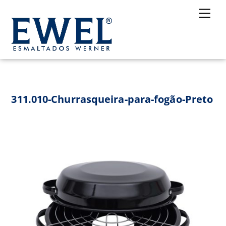
Skip
Me
to
content
311.010-Churrasqueira-para-fogão-Preto