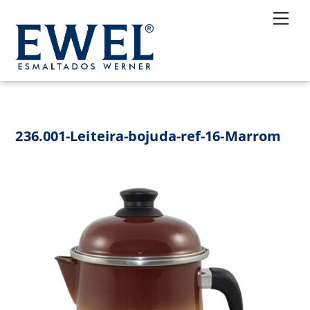
Skip
Me
to
content
236.001-Leiteira-bojuda-ref-16-Marrom