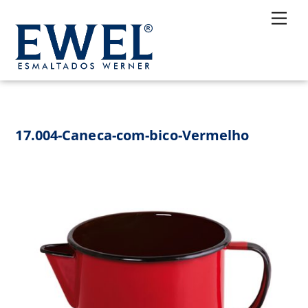
Skip
Me
to
content
17.004-Caneca-com-bico-Vermelho