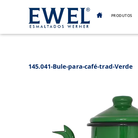
Skip
to
PRODUTOS
content
145.041-Bule-para-café-trad-Verde