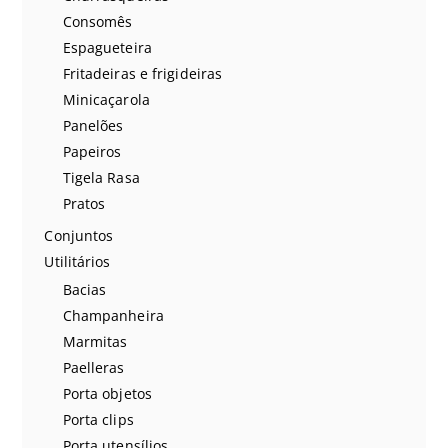
Consomês
Espagueteira
Fritadeiras e frigideiras
Minicaçarola
Panelões
Papeiros
Tigela Rasa
Pratos
Conjuntos
Utilitários
Bacias
Champanheira
Marmitas
Paelleras
Porta objetos
Porta clips
Porta utensílios