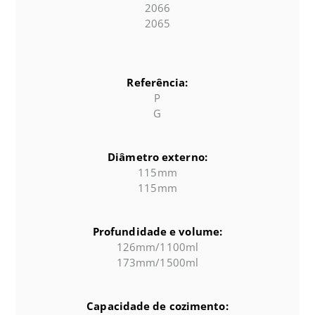
2066
2065
Referência:
P
G
Diâmetro externo:
115mm
115mm
Profundidade e volume:
126mm/1100ml
173mm/1500ml
Capacidade de cozimento: