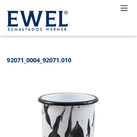
Skip
Me
to
content
92071_0004_92071.010