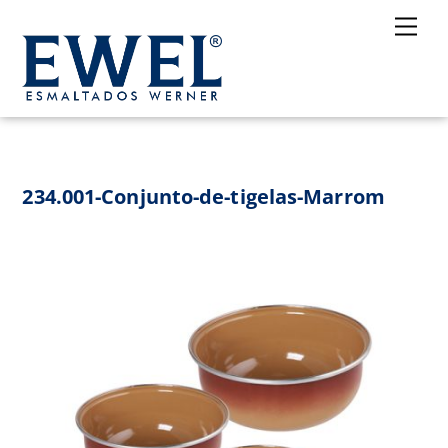
Skip
Me
to
content
234.001-Conjunto-de-tigelas-Marrom