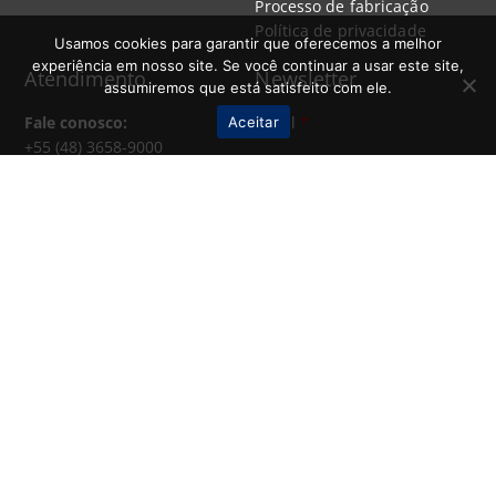
Processo de fabricação
Política de privacidade
Usamos cookies para garantir que oferecemos a melhor
experiência em nosso site. Se você continuar a usar este site,
Atendimento
Newsletter
assumiremos que está satisfeito com ele.
Fale conosco:
Email
*
Aceitar
+55 (48) 3658-9000
sac@ewel.com.br
CADASTRE-SE
Envie seu currículo:
rh@ewel.com.br
Localização:
Rodovia SC 108, nº 11.009 –
Cx. Postal: 20 – CEP: 88750-
000 – Braço do Norte/SC –
Brasil
©2023 EWEL - ESMALTADOS WERNER.
| TODOS OS