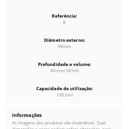
Referência:
8
Diâmetro externo:
98mm
Profundidade e volume:
40mm/181ml
Capacidade de utilização:
108,6ml
Informações
As imagens dos produtos são ilustrativas. Suas
dimensões e cores podem sofrer alterações, para