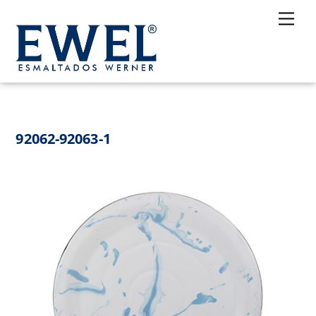
Skip
Me
to
content
92062-92063-1