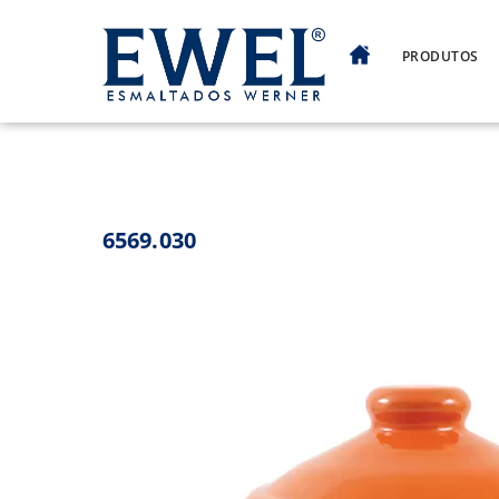
Skip
to
PRODUTOS
content
6569.030