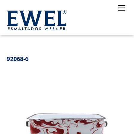
Skip
Me
to
content
92068-6