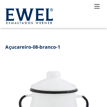
Skip
Me
to
content
Açucareiro-08-branco-1