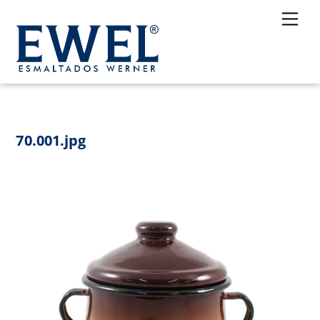
Skip
Me
to
content
70.001.jpg