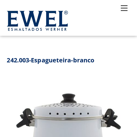
Skip
Me
to
content
242.003-Espagueteira-branco